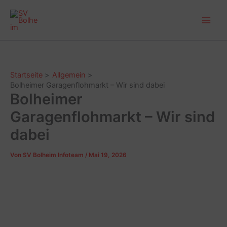
Zum
Main
Inhalt
Men
springen
Startseite
Allgemein
Bolheimer Garagenflohmarkt – Wir sind dabei
Bolheimer
Garagenflohmarkt – Wir sind
dabei
Von
SV Bolheim Infoteam
/
Mai 19, 2026