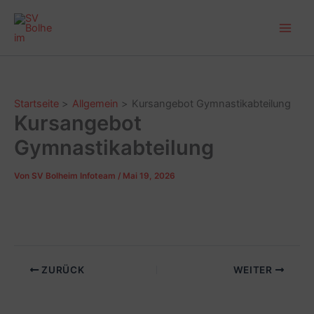
Zum
Main
Inhalt
Men
springen
Startseite
Allgemein
Kursangebot Gymnastikabteilung
Kursangebot
Gymnastikabteilung
Von
SV Bolheim Infoteam
/
Mai 19, 2026
ZURÜCK
WEITER