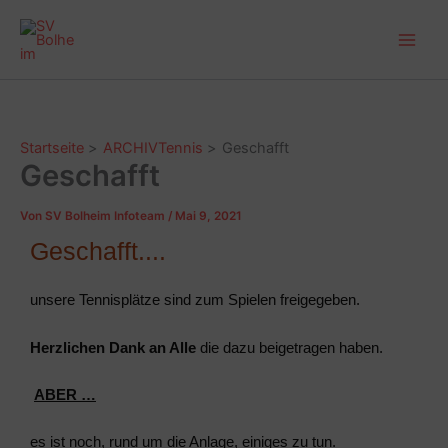
Zum
Main
Inhalt
Men
springen
Startseite
ARCHIVTennis
Geschafft
Geschafft
Von
SV Bolheim Infoteam
/
Mai 9, 2021
Geschafft....
unsere Tennisplätze sind zum Spielen freigegeben.
Herzlichen Dank an Alle
die dazu beigetragen haben.
ABER …
es ist noch,
rund um die Anlage,
einiges zu tun.