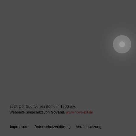
2024 Der Sportverein Bolheim 1900 e.V.
Webseite umgesetzt von
Novabit
.
www.nova-bit.de
Impressum
Datenschutzerklärung
Vereinssatzung