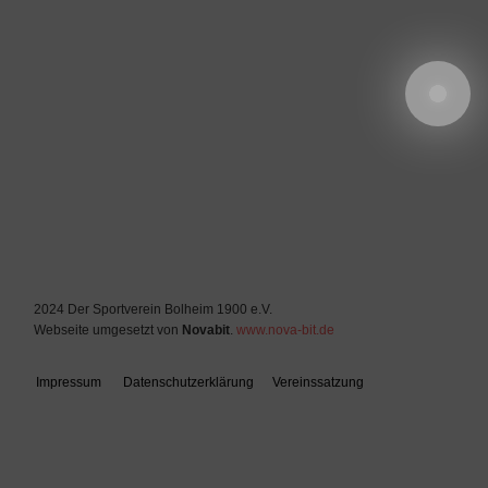
2024 Der Sportverein Bolheim 1900 e.V.
Webseite umgesetzt von
Novabit
.
www.nova-bit.de
Impressum
Datenschutzerklärung
Vereinssatzung